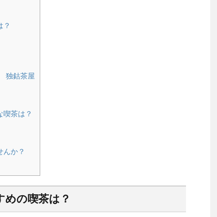
は？
 独鈷茶屋
な喫茶は？
せんか？
すめの喫茶は？