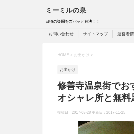
ミーミルの泉
日頃の疑問をズバッと解決！！
お問い合わせ
サイトマップ
運営者情
HOME
>
お出かけ
>
お出かけ
修善寺温泉街でお
オシャレ所と無料
投稿日：2017-08-28 更新日：
2017-11-25