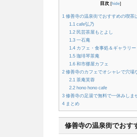
目次
[
hide
]
1
修善寺の温泉街でおすすめの喫茶
1.1
cafe弘乃
1.2
民芸茶屋もとよし
1.3
一石庵
1.4
カフェ・食事処＆ギャラリー
1.5
珈琲琴茶庵
1.6
和市梛屋カフェ
2
修善寺のカフェでオシャレで穴場
2.1
茶庵芙蓉
2.2
hono hono cafe
3
修善寺の足湯で無料で一休みしま
4
まとめ
修善寺の温泉街でおす