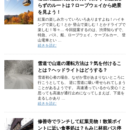
らずのルートは？ロープウェイから絶景
を見よう！
紅葉の楽しみ方っていろいろありますよね！ハイキ
ングで楽しむ！とか 登山で楽しむ！とかドライブで
楽しむ！等々… 今回提案するのは、渋滞知らずで、
特急、バス、船、ロープウェイ、ケーブルカー、 登
山電車とい …
続きを読む
雪道で山道の運転方法は？気を付けるこ
とは？ヘッドライトはどうする？
雪道初心者の場合、なぜか雪があまりないところに
行こうとしても、 逆に雪道に吸い寄せられてしまう
ことがあるようです。 高速通っているから安心！と
思っても高速が通行止めになってしまえば、下道を
走るしかあり …
続きを読む
修善寺でランチして紅葉見物！散策ポイ
ントに近い食事処は？もみじ林前バス停