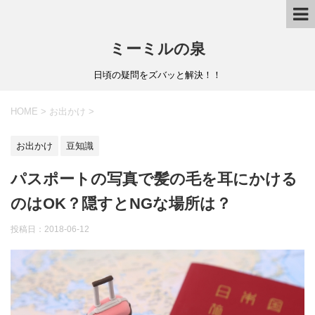
ミーミルの泉
日頃の疑問をズバッと解決！！
HOME
>
お出かけ
>
お出かけ
豆知識
パスポートの写真で髪の毛を耳にかける
のはOK？隠すとNGな場所は？
投稿日：
2018-06-12