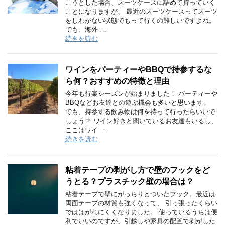
こうとした場合、スーツケースに詰めて持っていく
ことになりますが、 最近のスーツケースってスーツ
をしわがない状態でもって行くの難しいですよね。
でも、海外 …
続きを読む
ワインをパーティーやBBQで持参するな
ら何？おすすめの特徴と理由
今年も行楽シーズンが始まりました！ パーティーや
BBQなどお友達との遊ぶ機会も多いと思います。
でも、持参する飲み物は何を持って行ったらいいで
しょう？ ワイン好きと聞いているお友達もいるし、
ここはワイ …
続きを読む
粘着テープの剥がし方で壁のフックをど
うとる？プラスチック壁の場合は？
粘着テープで壁にがっちりとついたフック。最近は
両面テープの材質も強くなって、 引っ張ったくらい
でははがれにくくなりました。 使っているうちは便
利でいいのですが、引越しや家具の配置で剥がした