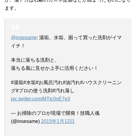
ます。
@insesame
: 湯垢、水垢、困って買った洗剤がイマ
イチ！
本当に落ちる洗剤と、
落ちる風に見せか上手に活用ください！
#湯垢#水垢#お風呂汚れ#油汚れ#ハウスクリーニン
グ#プロの使う洗剤#汚れ落し
pic.twitter.com/MTtc0nE7p3
— お掃除のプロが現場で開発！技職人魂
(@insesame)
2015年1月12日