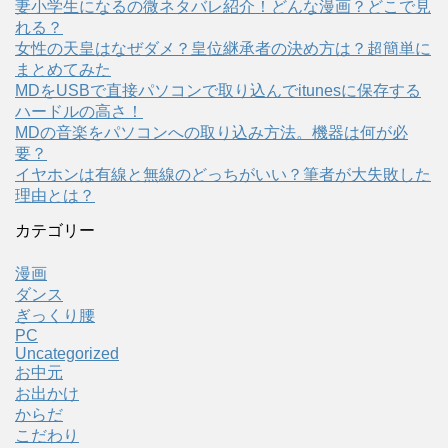
妻小学生になるの微ネタバレ紹介！どんな漫画？どこで見
れる？
女性の天皇はなぜダメ？皇位継承者の決め方は？超簡単に
まとめてみた
MDをUSBで直接パソコンで取り込んでitunesに保存する
ハードルの高さ！
MDの音楽をパソコンへの取り込み方法。機器は何が必
要？
イヤホンは有線と無線のどっちがいい？筆者が大失敗した
理由とは？
カテゴリー
漫画
ダンス
ぎっくり腰
PC
Uncategorized
お中元
お出かけ
からだ
こだわり