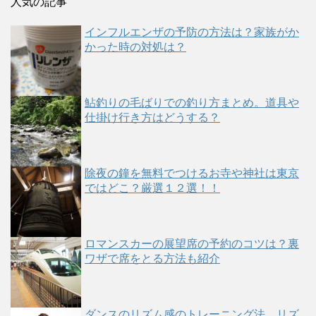
人気の記事
インフルエンザの予防の方法は？家族がか
かった時の対処は？
鮎釣りの毛ばりでの釣り方まとめ。道具や
仕掛け行き方はどうする？
除夜の鐘を無料でつけるお寺や神社は東京
ではどこ？厳選１２選！！
ロマンスカーの展望席の予約のコツは？裏
ワザで席をとる方法も紹介
ダンスのリズム感のトレーニング法。リズ