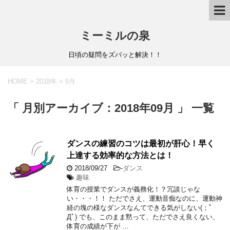
ミーミルの泉
日頃の疑問をズバッと解決！！
HOME
>
2018年
>
9月
「 月別アーカイブ：2018年09月 」 一覧
ダンスの練習のコツは最初が肝心！早く
上達する効率的な方法とは！
2018/09/27
-
ダンス
趣味
体育の授業でダンスが義務化！？冗談じゃな
い・・・！！ ただでさえ、運動音痴なのに、運動神
経の塊の様なダンスなんてできる気がしない(；ﾟ
Дﾟ) でも、このまま黙って、ただでさえ良くない、
体育の成績が下が …