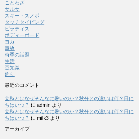
ことわざ
サルサ
スキー・スノボ
タッチタイピング
ピラティス
ボディーボード
ヨガ
事故
時季の話題
生活
豆知識
釣り
最近のコメント
立秋とはなぜそんなに暑いのか？秋分との違いは何？日に
ちはいつ？
に
admin
より
立秋とはなぜそんなに暑いのか？秋分との違いは何？日に
ちはいつ？
に
milk3
より
アーカイブ