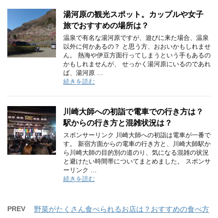
湯河原の観光スポット。カップルや女子
旅でおすすめの場所は？
温泉で有名な湯河原ですが、遊びに来た場合、温泉
以外に何かあるの？ と思う方、おおいかもしれませ
ん。 熱海や伊豆方面行ってしまうという手もあるの
かもしれませんが、 せっかく湯河原にいるのであれ
ば、湯河原 …
続きを読む
川崎大師への初詣で電車での行き方は？
駅からの行き方と混雑状況は？
スポンサーリンク 川崎大師への初詣は電車が一番で
す。 新宿方面からの電車の行き方と、川崎大師駅か
ら川崎大師の目的別の道のり、気になる混雑の状況
と避けたい時間帯についてまとめました。 スポンサ
ーリンク …
続きを読む
PREV
野菜がたくさん食べられるお店は？おすすめの食べ方