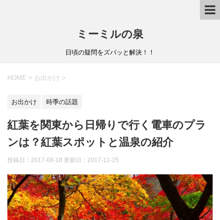
ミーミルの泉
日頃の疑問をズバッと解決！！
HOME
>
お出かけ
>
お出かけ
時季の話題
紅葉を関東から日帰りで行く電車のプラ
ンは？紅葉スポットと温泉の紹介
投稿日：2017-08-18 更新日：
2017-11-25