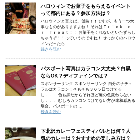
ハロウィンでお菓子をもらえるイベント
って都内にある？参加方法は？
ハロウィンと言えば、仮装！！ですが、もう一つ大
事なものがありますよね！ それはＴｒｉｃｋ ｏ
ｒ Ｔｒｅａｔ！！ お菓子をくれないといたずらし
ちゃうぞ！！っていうのですね！ せっかくのハロウ
ィンだったら …
続きを読む
パスポート写真はカラコン大丈夫？白黒
ならOK？ディファインでは？
スポンサーリンク スポンサーリンク 自分のナチュ
ラルはカラコン！そもそも３６５日つけてる
し．．． 色も黒だからそれほど瞳の色変わらない
し．．． むしろカラコンつけてない方が違和感ある
場合、パスポートの …
続きを読む
下北沢カレーフェスティバルとは何？人
気のカレーは？おすすめの楽しみ方は？