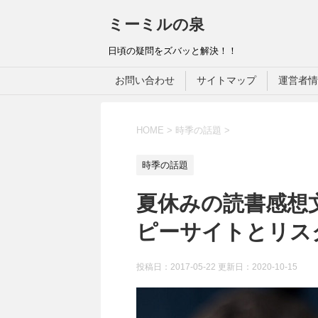
ミーミルの泉
日頃の疑問をズバッと解決！！
お問い合わせ
サイトマップ
運営者情
HOME
>
時季の話題
>
時季の話題
夏休みの読書感想
ピーサイトとリス
投稿日：2017-05-22 更新日：
2020-10-15