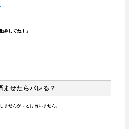
！
勘弁してね！」
済ませたらバレる？
しませんが…とは言いません。