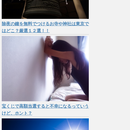
除夜の鐘を無料でつけるお寺や神社は東京で
はどこ？厳選１２選！！
宝くじで高額当選すると不幸になるっていう
けど、ホント？