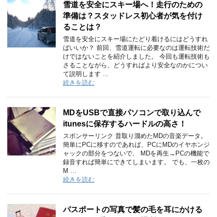
雪道を安全にスキー場へ！走行のための
準備は？スタッドレス初心者が気を付け
ることは？
雪道を安全にスキー場にたどり着けるにはどうすれ
ばいいか？ 前回、雪道運転に必要なのは運転技術だ
けではないことを紹介しました。 今回も運転技術も
さることながら、どうすればより安全なのかについ
て説明します …
続きを読む
MDをUSBで直接パソコンで取り込んで
itunesに保存するハードルの高さ！
スポンサーリンク 昔取り溜めたMDの音楽データ。
簡単にPCに移すのであれば、PCにMDのイヤホンジ
ャックの部分をつないで、 MDを再生→PCの機能で
録音すれば簡単にできてしまいます。 でも、一枚の
M …
続きを読む
パスポートの写真で髪の毛を耳にかける