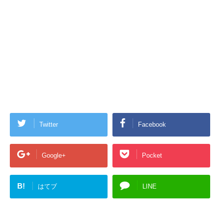
Twitter
Facebook
Google+
Pocket
B!
はてブ
LINE