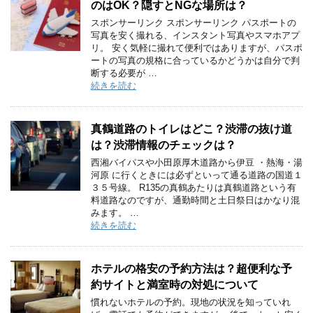
のはOK？隠すとNGな場所は？
スポンサーリンク スポンサーリンク パスポートの
写真を安く撮れる、インスタント写真やスマホアプ
リ。 安く気軽に撮れて便利ではありますが、パスポ
ートの写真の規格に合っているかどうかは自分で判
断する必要が …
続きを読む
真鶴道路のトイレはどこ？渋滞の抜け道
は？渋滞情報のチェックは？
西湘バイパスや小田原厚木道路から伊豆 ・熱海・湯
河原 に行くときには必ずといって通る道路の国道１
３５号線。 R135の真鶴あたりは真鶴道路という有
料道路なのですが、通勤時間と土日祭日はかなり混
みます。 …
続きを読む
ホテルの格安の予約方法は？超便利な予
約サイトと満室時の対処について
慣れないホテルの予約。現地の状況を知っていれ