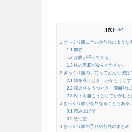
目次
[
hide
]
1
ぎっくり腰に予兆や前兆のような
1.1
季節
1.2
お腹が張ってくる。
1.3
体の奥底がなんかだるい。
2
ぎっくり腰の手前ってどんな状態
2.1
顔を洗うとき、かがもうとす
2.2
寝返りをうつとき、腰回りに
2.3
靴下を履こうとしてかがむと
3
ぎっくり腰が突然なることもある
3.1
積み上げ型
3.2
急性型
4
ぎっくり腰の予兆や前兆のまとめ