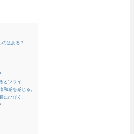
ものはある？
？
るとツライ
違和感を感じる。
腰にひびく。
？