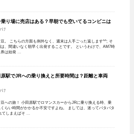
ー乗り場に売店はある？早朝でも空いてるコンビニは
かけ
豆。 こちらの方面も例外なく、週末は人手ごった返します^^; そ
は、間違いなく朝早く出発することです。 というわけで、AM7時
券は始発 …
原駅でJRへの乗り換えと所要時間は？距離と車両
かけ
豆への旅！ 小田原駅でロマンスカーからJRに乗り換える時、乗
くらい時間がかかるか不安ですよね。 ましては、迷ってバタバタ
れてしまえばそ …