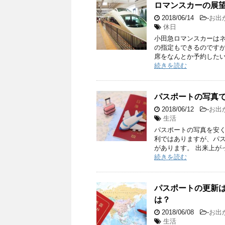
ロマンスカーの展
2018/06/14
-
お出
休日
小田急ロマンスカーはネ
の指定もできるのですが
席をなんとか予約したい
続きを読む
パスポートの写真で
2018/06/12
-
お出
生活
パスポートの写真を安く
利ではありますが、パ
があります。 出来上が
続きを読む
パスポートの更新
は？
2018/06/08
-
お出
生活