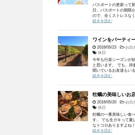
パスポートの更新って期
日、パスポートの期限
ので、全くストレスなく
続きを読む
ワインをパーティー
2018/05/23
-
お出
休日
今年も行楽シーズンが始
と思います。 でも、持
聞いているお友達もいる
続きを読む
牡蠣の美味しいお
2018/05/20
-
お出
休日
牡蠣の一番美味しい食
す。 でも生ガキって夏
なトコロありますよね！
続きを読む