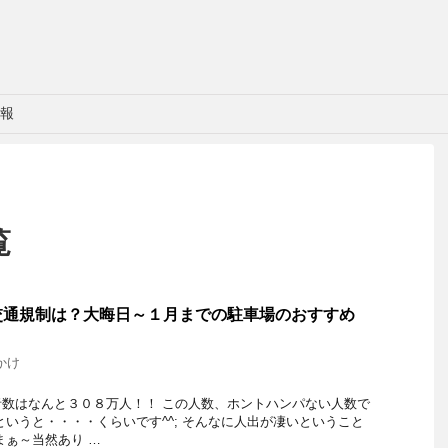
報
覧
交通規制は？大晦日～１月までの駐車場のおすすめ
かけ
数はなんと３０８万人！！ この人数、ホントハンパない人数で
というと・・・・くらいです^^; そんなに人出が凄いということ
まぁ～当然あり …