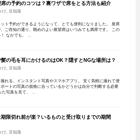
望席の予約のコツは？裏ワザで席をとる方法も紹介
かけ
,
豆知識
ット予約ができるようになって、とても便利になりました。 座席
、ご存知の通り、眺めのよい展望席はいつみても満席です。 この
！ なかでも、 …
髪の毛を耳にかけるのはOK？隠すとNGな場所は？
かけ
,
豆知識
撮れる、インスタント写真やスマホアプリ。 安く気軽に撮れて便
スポートの写真の規格に合っているかどうかは自分で判断する必要
った写真を見て、 …
は期限切れ前が楽？いるものと受け取りまでの期間
かけ
,
豆知識