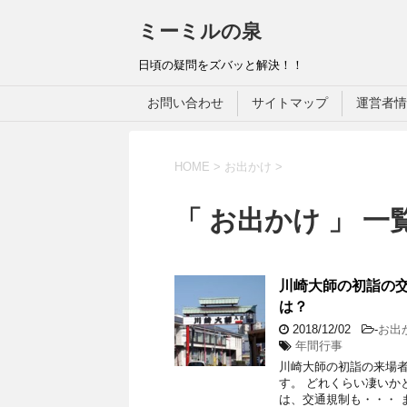
ミーミルの泉
日頃の疑問をズバッと解決！！
お問い合わせ
サイトマップ
運営者情
HOME
>
お出かけ
>
「 お出かけ 」 一
川崎大師の初詣の
は？
2018/12/02
-
お出
年間行事
川崎大師の初詣の来場者
す。 どれくらい凄いか
は、交通規制も・・・ 