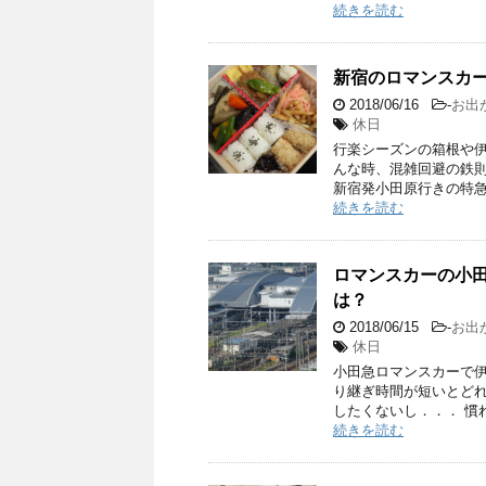
続きを読む
新宿のロマンスカ
2018/06/16
-
お出
休日
行楽シーズンの箱根や伊
んな時、混雑回避の鉄則
新宿発小田原行きの特急
続きを読む
ロマンスカーの小田
は？
2018/06/15
-
お出
休日
小田急ロマンスカーで伊
り継ぎ時間が短いとどれ
したくないし．．． 慣
続きを読む