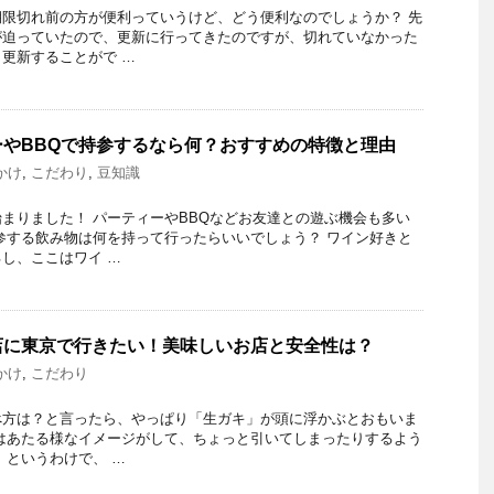
限切れ前の方が便利っていうけど、どう便利なのでしょうか？ 先
が迫っていたので、更新に行ってきたのですが、切れていなかった
更新することがで …
やBBQで持参するなら何？おすすめの特徴と理由
かけ
,
こだわり
,
豆知識
まりました！ パーティーやBBQなどお友達との遊ぶ機会も多い
参する飲み物は何を持って行ったらいいでしょう？ ワイン好きと
し、ここはワイ …
店に東京で行きたい！美味しいお店と安全性は？
かけ
,
こだわり
べ方は？と言ったら、やっぱり「生ガキ」が頭に浮かぶとおもいま
はあたる様なイメージがして、ちょっと引いてしまったりするよう
 というわけで、 …