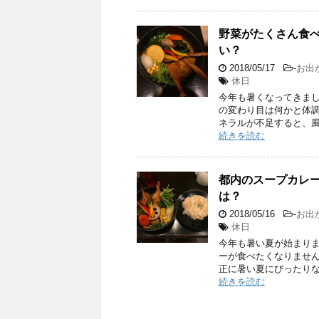
野菜がたくさん食
い？
2018/05/17
-
お出
休日
今年も暑くなってきまし
の変わり目は何かと体調
ネラルが不足すると、風
続きを読む
都内のスープカレ
は？
2018/05/16
-
お出
休日
今年も暑い夏が始まりま
ーが食べたくなりません
正に暑い夏にぴったりな
続きを読む