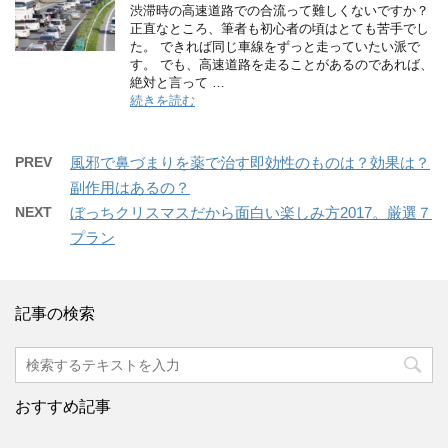
渋滞時の高速道路での合流って難しくないですか？
正直なところ、筆者も初心者の頃はとても苦手でし
た。 できれば同じ車線をずっと走っていたい派で
す。 でも、高速道路を走ることがあるのであれば、
絶対と言って …
続きを読む
PREV
風邪で鼻づまりを薬で治す即効性のものは？効果は？
副作用はあるの？
NEXT
ぼっちクリスマスだから面白い楽しみ方2017。厳選７
プラン
記事の検索
おすすめ記事