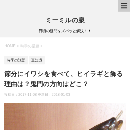
ミーミルの泉
日頃の疑問をズバッと解決！！
HOME
>
時季の話題
>
時季の話題
豆知識
節分にイワシを食べて、ヒイラギと飾る
理由は？鬼門の方向はどこ？
投稿日：2017-11-08 更新日：
2018-01-03