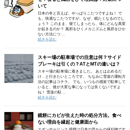
いて
日本の冬と言えば、やっぱりこたつですよね！ で
も、快適なこたつですが、なぜ、眠たくなるのでし
ょう？ このまま、寝てしまったら、体にどんな異変
が起きるのか？ 風邪をひくメカニズムと風邪をひか
ない方法につ …
続きを読む
スキー場の駐車場での注意は何？サイド
ブレーキは引くの？ATとMTの違いは？
スキー場の駐車場に着きました。 あとは止めるだ
け…と行きたいところです。 ちなみに雪道の運転方
法の記事はコチラ。 でも、いつもの感覚で駐車して
いると、後が大変な事になっては良くないですよ
ね！ 雪道の駐 …
続きを読む
鏡餅にカビが生えた時の処分方法。食べ
ない理由を縁起と健康面から
スポンサーリンク 鏡餅は日本の昔からの縁起物です