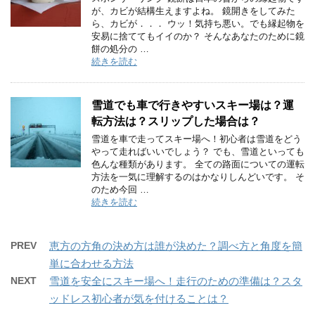
が、カビが結構生えますよね。 鏡開きをしてみた
ら、カビが．．． ウッ！気持ち悪い。でも縁起物を
安易に捨ててもイイのか？ そんなあなたのために鏡
餅の処分の …
続きを読む
雪道でも車で行きやすいスキー場は？運
転方法は？スリップした場合は？
雪道を車で走ってスキー場へ！初心者は雪道をどう
やって走ればいいでしょう？ でも、雪道といっても
色んな種類があります。 全ての路面についての運転
方法を一気に理解するのはかなりしんどいです。 そ
のため今回 …
続きを読む
PREV
恵方の方角の決め方は誰が決めた？調べ方と角度を簡
単に合わせる方法
NEXT
雪道を安全にスキー場へ！走行のための準備は？スタ
ッドレス初心者が気を付けることは？