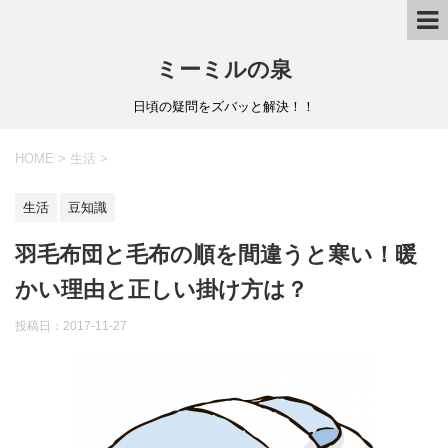
ミーミルの泉
日頃の疑問をズバッと解決！！
HOME
>
生活
>
生活
豆知識
羽毛布団と毛布の順を間違うと寒い！暖
かい理由と正しい掛け方は？
投稿日：
2017-11-27