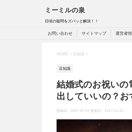
ミーミルの泉
日頃の疑問をズバッと解決！！
お問い合わせ
サイトマップ
運営者情
HOME
>
豆知識
>
豆知識
結婚式のお祝いの
出していいの？お
投稿日：2017-07-07 更新日：
2017-11-15